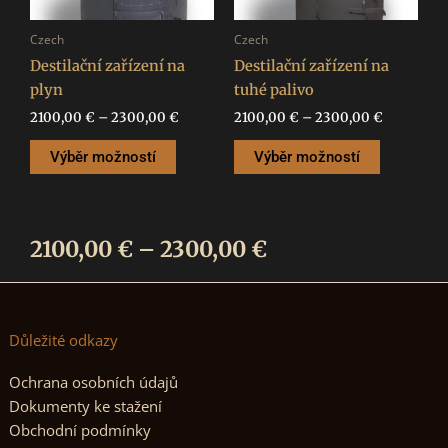
vybrat
vybrat
na
na
Czech
Czech
stránce
stránce
Destilační zařízení na
Destilační zařízení na
produktu
produktu
plyn
tuhé palivo
2100,00
€
–
2300,00
€
2100,00
€
–
2300,00
€
Výběr možností
Výběr možností
Rozpětí
2100,00
€
–
2300,00
€
cen:
2100,00 €
Důležité odkazy
až
Ochrana osobních údajů
2300,00 €
Dokumenty ke stažení
Obchodní podmínky