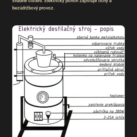
snadné čištění. Elektrický pohon zajišťuje tichý a
bezúdržbový provoz.