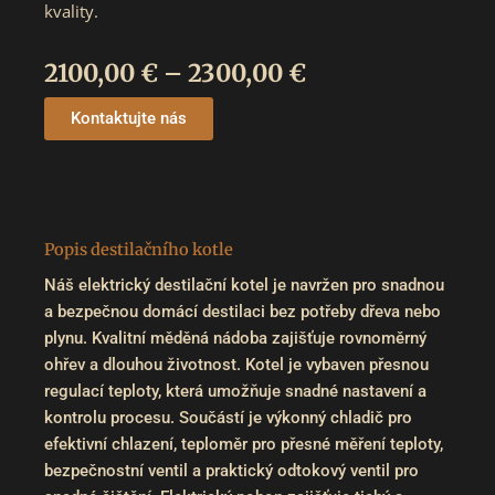
kvality.
Rozpětí
2100,00
€
–
2300,00
€
cen:
Kontaktujte nás
2100,00 €
až
2300,00 €
Popis destilačního kotle
Náš elektrický destilační kotel je navržen pro snadnou
a bezpečnou domácí destilaci bez potřeby dřeva nebo
plynu. Kvalitní měděná nádoba zajišťuje rovnoměrný
ohřev a dlouhou životnost. Kotel je vybaven přesnou
regulací teploty, která umožňuje snadné nastavení a
kontrolu procesu. Součástí je výkonný chladič pro
efektivní chlazení, teploměr pro přesné měření teploty,
bezpečnostní ventil a praktický odtokový ventil pro