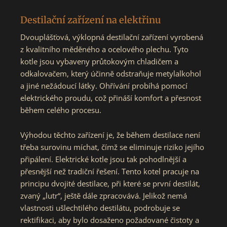
Destilační zařízení na elektřinu
Dvouplášťová, výklopná destilační zařízení vyrobená
z kvalitního měděného a ocelového plechu. Tyto
kotle jsou vybaveny průtokovým chladičem a
odkalovačem, který účinně odstraňuje metylalkohol
a jiné nežádoucí látky. Ohřívání probíhá pomocí
elektrického proudu, což přináší komfort a přesnost
během celého procesu.
Výhodou těchto zařízení je, že během destilace není
třeba surovinu míchat, čímž se eliminuje riziko jejího
připálení. Elektrické kotle jsou tak pohodlnější a
přesnější než tradiční řešení. Tento kotel pracuje na
principu dvojité destilace, při které se první destilát,
zvaný „lutr“, ještě dále zpracovává. Jelikož nemá
vlastnosti ušlechtilého destilátu, podrobuje se
rektifikaci, aby bylo dosaženo požadované čistoty a