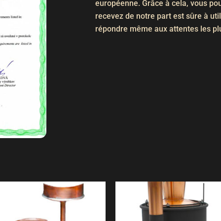
européenne. Grâce à cela, vous po
recevez de notre part est sûre à uti
répondre même aux attentes les pl
Plage
Ce
de
produ
prix :
2100,00
a
à