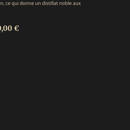
ion, ce qui donne un distillat noble aux
Plage
0,00
€
de
prix :
2100,00 €
à
2300,00 €