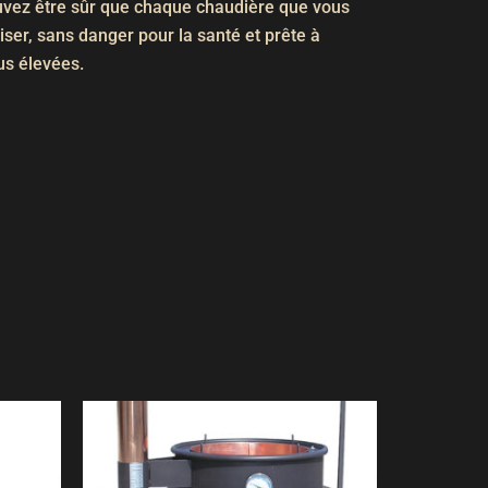
uvez être sûr que chaque chaudière que vous
liser, sans danger pour la santé et prête à
us élevées.
Plage
Ce
de
it
produit
prix :
 €
2100,00 €
a
à