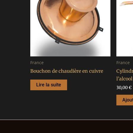
France
France
Bouchon de chaudière en cuivre
Cylindr
l’alcool
Lire la suite
30,00
€
Ajou