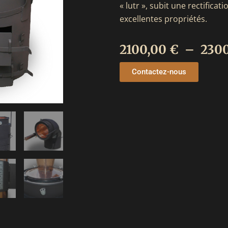
« lutr », subit une rectificat
excellentes propriétés.
2100,00
€
–
230
Contactez-nous