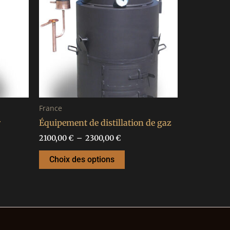
urs
plusieurs
 €
2300,00 €
ions.
variations.
Les
ns
options
nt
peuvent
être
es
choisies
sur
France
la
r
Équipement de distillation de gaz
page
du
2100,00
€
–
2300,00
€
it
produit
Choix des options